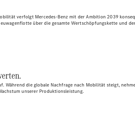
bilität verfolgt Mercedes-Benz mit der Ambition 2039 konseque
Übersicht
 Neuwagenflotte über die gesamte Wertschöpfungskette und de
Serviceangebote
Reifen &
Kompletträder
Teile &
Zubehör
Pannen- &
Schadenhilfe
Reparatur &
werten.
Werkstatt
Rückrufe &
f. Während die globale Nachfrage nach Mobilität steigt, neh
Umrüstungen
achstum unserer Produktionsleistung.
Warnung: Betrug
beim
Gebrauchtwagenkauf
Finanzdienste
Digitale
Extras
Hauptuntersuchung