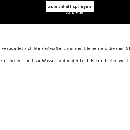
Zum Inhalt springen
Anbieter
Anbieter
, verbündet sich Mercedes-Benz mit den Elementen, die dem St
Übersicht
 zu sein: zu Land, zu Wasser und in der Luft. Heute treten wir fü
Startseite
Ansprechpartner
finden
Beratung
vereinbaren
Servicetermin