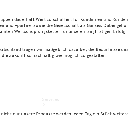
Junge
Sterne -
elektrisch
gruppen dauerhaft Wert zu schaffen: für Kundinnen und Kunden,
Sofort
n und –partner sowie die Gesellschaft als Ganzes. Dabei gehö
verfügbar:
mten Wertschöpfungskette. Für unseren langfristigen Erfolg i
Unsere
Gebrauchten
eutschland tragen wir maßgeblich dazu bei, die Bedürfnisse u
die Zukunft so nachhaltig wie möglich zu gestalten.
Services
 nicht nur unsere Produkte werden jeden Tag ein Stück weiteren