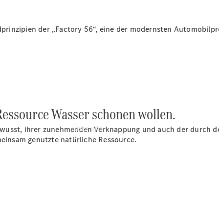
- Rundum
entspannt zur
Plakette
undprinzipien der „Factory 56“, eine der modernsten Automobilp
 Ressource Wasser schonen wollen.
Über uns
ewusst, ihrer zunehmenden Verknappung und auch der durch de
insam genutzte natürliche Ressource.
Übersicht
Kontakt