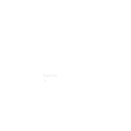
vereinbaren
Tel: +49
9861 704 0
Kaufen
Übersicht
Gebrauchtwagensuche