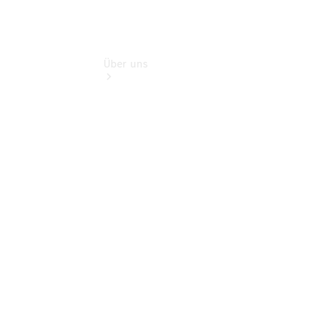
Über uns
Übersicht
Kontakt
Ansprechpartner
Vans &