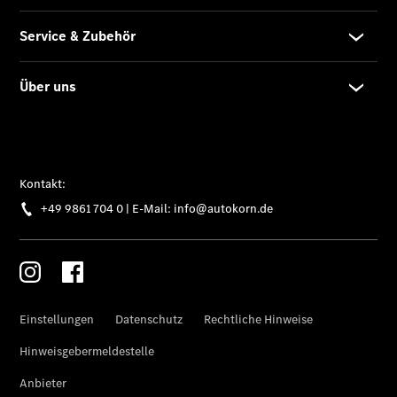
Übersicht
Finanzdienste
Reifen &
Kompletträder
Reifen- und
Komplettradschutz
EU-
Reifenlabel
Transporter-
Service