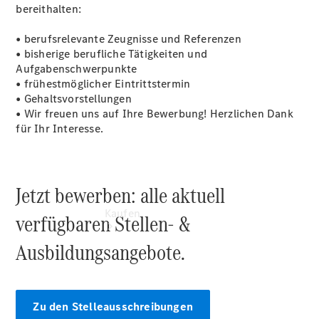
vereinbaren
bereithalten:
Servicetermin
vereinbaren
• berufsrelevante Zeugnisse und Referenzen
Tel: +49
• bisherige berufliche Tätigkeiten und
9861 704 0
Aufgabenschwerpunkte
• frühestmöglicher Eintrittstermin
• Gehaltsvorstellungen
• Wir freuen uns auf Ihre Bewerbung! Herzlichen Dank
für Ihr Interesse.
Jetzt bewerben: alle aktuell
Kaufen
verfügbaren Stellen- &
Ausbildungsangebote.
Zu den Stelleausschreibungen