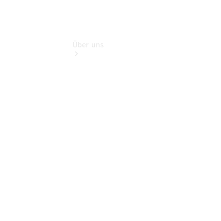
Über uns
Übersicht
Kontakt
Ansprechpartner
Vans &