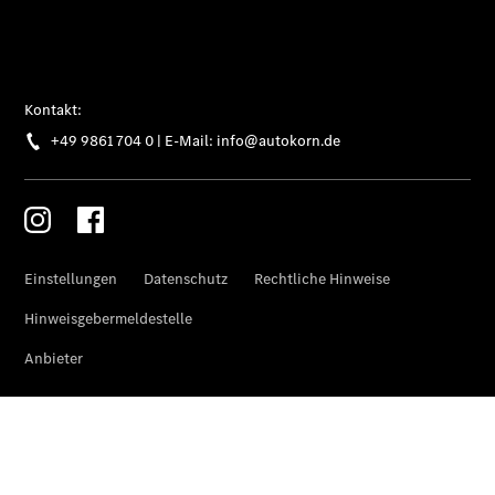
Übersicht
Original-
Teile
Neufahrzeuggarantie
Online-
Terminbuchung
Pannen- &
Schadenhilfe
Service für
Reisemobile
Teile &
Zubehör
Rückrufe &
Umrüstungen
Gebrauchtfahrzeugsuche