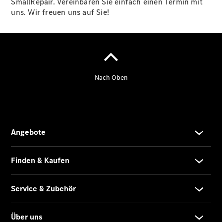
SmallRepair. Vereinbaren Sie einfach einen Termin mit
uns. Wir freuen uns auf Sie!
Übersicht
Digitale
Extras
Van Uptime
Monitor
Onboard
Service App
Mercedes-
Benz
Qualität