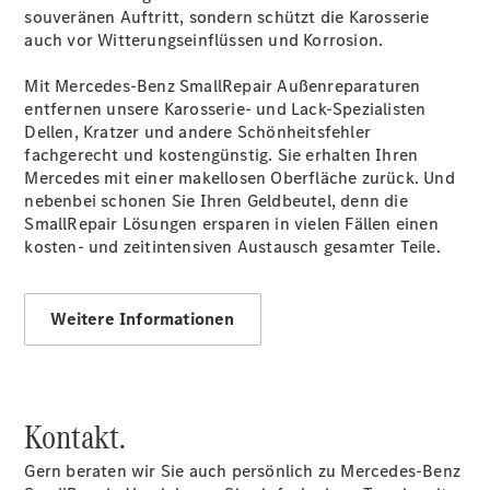
Service
souveränen Auftritt, sondern schützt die Karosserie
Fleet
auch vor Witterungseinflüssen und Korrosion.
Services
Elektrofahrzeug-
Mit Mercedes-Benz SmallRepair Außenreparaturen
Service
entfernen unsere Karosserie- und Lack-Spezialisten
VanService
Dellen, Kratzer und andere Schönheitsfehler
basic
fachgerecht und kostengünstig. Sie erhalten Ihren
Mobilitätslösungen
Mercedes mit einer makellosen Oberfläche zurück. Und
nebenbei schonen Sie Ihren Geldbeutel, denn die
SmallRepair Lösungen ersparen in vielen Fällen einen
kosten- und zeitintensiven Austausch gesamter Teile.
Weitere Informationen
Übersicht
MobiloVan
Intelligente
Fahrzeugsteuerung
Kontakt.
Gern beraten wir Sie auch persönlich zu Mercedes-Benz