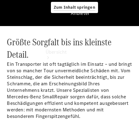
Zum Inhalt springen
Anbieter
Größte Sorgfalt bis ins kleinste
Anbieter
Detail.
Übersicht
Ein Transporter ist oft tagtäglich im Einsatz – und bringt
von so mancher Tour unvermeidliche Schäden mit. Vom
Steinschlag, der die Sicherheit beeinträchtigt, bis zur
Schramme, die am Erscheinungsbild Ihres
Unternehmens kratzt. Unsere Spezialisten von
Mercedes-Benz SmallRepair sorgen dafür, dass solche
Startseite
Beschädigungen effizient und kompetent ausgebessert
Ansprechpartner
werden: mit modernsten Methoden und mit
finden
besonderem Fingerspitzengefühl.
Probefahrt
vereinbaren
Beratung