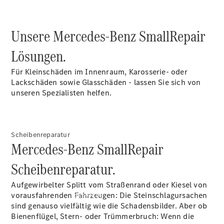
Übersicht
Gebrauchtwagensuche
Junge
Unsere Mercedes-Benz SmallRepair
Sterne
Digitale
Lösungen.
Extras
Urlaubscheck
Für Kleinschäden im Innenraum, Karosserie- oder
- Sorgenfrei
Lackschäden sowie Glasschäden - lassen Sie sich von
in den Urlaub
unseren Spezialisten helfen.
Scheibenreparatur
Mercedes-Benz SmallRepair
Scheibenreparatur.
Aufgewirbelter Splitt vom Straßenrand oder Kiesel von
Services
vorausfahrenden Fahrzeugen: Die Steinschlagursachen
sind genauso vielfältig wie die Schadensbilder. Aber ob
Bienenflügel, Stern- oder Trümmerbruch: Wenn die