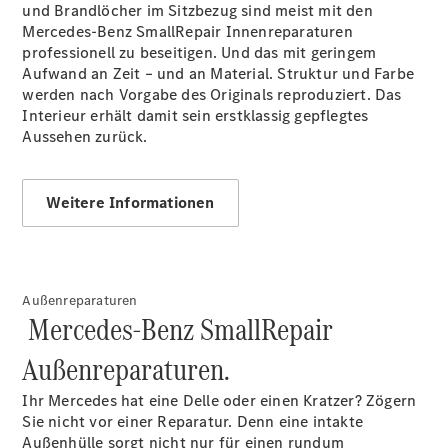
und Brandlöcher im Sitzbezug sind meist mit den
Mercedes-Benz SmallRepair Innenreparaturen
professionell zu beseitigen. Und das mit geringem
Aufwand an Zeit – und an Material. Struktur und Farbe
werden nach Vorgabe des Originals reproduziert. Das
Interieur erhält damit sein erstklassig gepflegtes
Aussehen zurück.
Übersicht
Unfallreparaturen
Weitere Informationen
SmallRepair
Rücknahme
&
Entsorgung
Außenreparaturen
Wartung
Mercedes-Benz SmallRepair
Reparatur
Service-
Außenreparaturen.
und
Garantie-
Ihr Mercedes hat eine Delle oder einen Kratzer? Zögern
Pakete
Sie nicht vor einer Reparatur. Denn eine intakte
Mobile
Außenhülle sorgt nicht nur für einen rundum