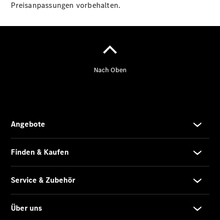
Service
Preisanpassungen vorbehalten.
Fleet
Services
Elektrofahrzeug-
Service
VanService
basic
Mobilitätslösungen
Übersicht
MobiloVan
Intelligente
Fahrzeugsteuerung