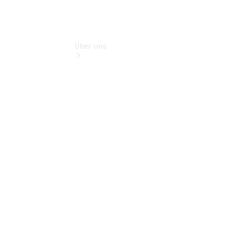
Über uns
Übersicht
Kontakt
Ansprechpartner
Vans &