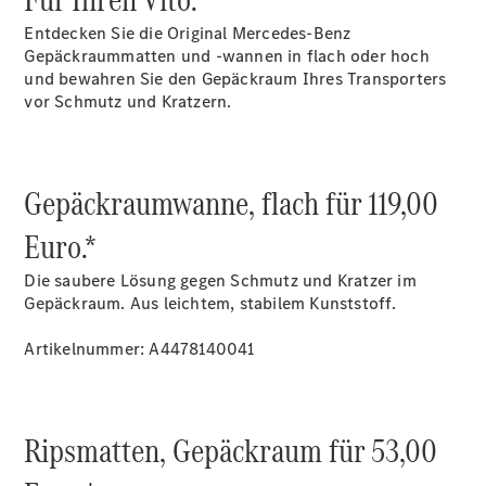
Entdecken Sie die Original Mercedes-Benz
Gepäckraummatten und -wannen in flach oder hoch
und bewahren Sie den Gepäckraum Ihres Transporters
vor Schmutz und Kratzern.
Übersicht
Finanzdienste
Reifen &
Kompletträder
Gepäckraumwanne, flach für 119,00
Euro.*
Die saubere Lösung gegen Schmutz und Kratzer im
Gepäckraum. Aus leichtem, stabilem Kunststoff.
Artikelnummer: A4478140041
Reifen- und
Komplettradschutz
EU-
Ripsmatten, Gepäckraum für 53,00
Reifenlabel
Transporter-
Service