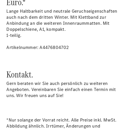
Euro.*
Lange Haltbarkeit und neutrale Geruchseigenschaften
auch nach dem dritten Winter. Mit Klettband zur
Anbindung an die weiteren Innenraummatten. Mit
Doppelschiene, A1, kompakt.
1-teilig.
Artikelnummer: A4476804702
Übersicht
Unfallreparaturen
SmallRepair
Rücknahme
Kontakt.
&
Entsorgung
Gern beraten wir Sie auch persönlich zu weiteren
Wartung
Angeboten. Vereinbaren Sie einfach einen Termin mit
Reparatur
uns. Wir freuen uns auf Sie!
Service-
und
Garantie-
Pakete
*Nur solange der Vorrat reicht. Alle Preise inkl. MwSt.
Mobile
Abbildung ähnlich. Irrtümer, Änderungen und