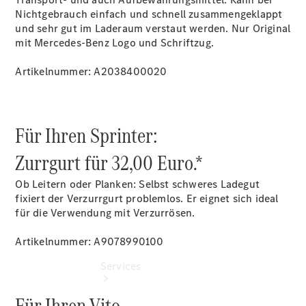
Übersicht
Nichtgebrauch einfach und schnell zusammengeklappt
Gebrauchtwagensuche
und sehr gut im Laderaum verstaut werden. Nur Original
Junge
mit Mercedes-Benz Logo und Schriftzug.
Sterne
Digitale
Artikelnummer: A2038400020
Extras
Urlaubscheck
- Sorgenfrei
in den Urlaub
Für Ihren Sprinter:
Zurrgurt für 32,00 Euro.*
Ob Leitern oder Planken: Selbst schweres Ladegut
fixiert der Verzurrgurt problemlos. Er eignet sich ideal
für die Verwendung mit Verzurrösen.
Artikelnummer: A9078990100
Services
Für Ihren Vito.