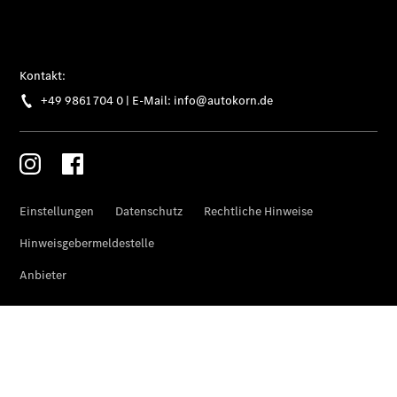
Übersicht
Digitale
Extras
Van Uptime
Monitor
Onboard
Service App
Mercedes-
Benz
Qualität