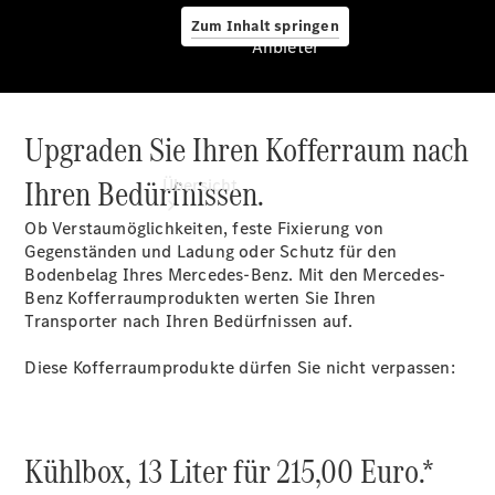
Zum Inhalt springen
Anbieter
Upgraden Sie Ihren Kofferraum nach
Anbieter
Ihren Bedürfnissen.
Übersicht
Ob Verstaumöglichkeiten, feste Fixierung von
Gegenständen und Ladung oder Schutz für den
Bodenbelag Ihres Mercedes-Benz. Mit den Mercedes-
Benz Kofferraumprodukten werten Sie Ihren
Transporter nach Ihren Bedürfnissen auf.
Startseite
Diese Kofferraumprodukte dürfen Sie nicht verpassen:
Ansprechpartner
finden
Probefahrt
vereinbaren
Kühlbox, 13 Liter für 215,00 Euro.*
Beratung