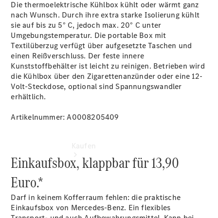
vereinbaren
Die thermoelektrische Kühlbox kühlt oder wärmt ganz
Servicetermin
nach Wunsch. Durch ihre extra starke Isolierung kühlt
vereinbaren
sie auf bis zu 5° C, jedoch max. 20° C unter
Tel: +49
Umgebungstemperatur. Die portable Box mit
9861 704 0
Textilüberzug verfügt über aufgesetzte Taschen und
einen Reißverschluss. Der feste innere
Kunststoffbehälter ist leicht zu reinigen. Betrieben wird
die Kühlbox über den Zigarettenanzünder oder eine 12-
Volt-Steckdose, optional sind Spannungswandler
erhältlich.
Artikelnummer: A0008205409
Kaufen
Einkaufsbox, klappbar für 13,90
Euro.*
Darf in keinem Kofferraum fehlen: die praktische
Einkaufsbox von Mercedes-Benz. Ein flexibles
Transport- und auch Aufbewahrungsmittel. Kann bei